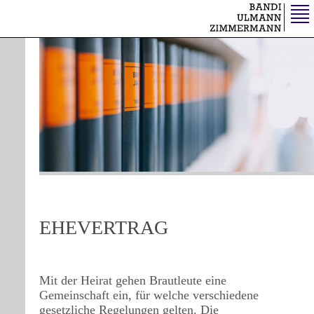
Direkt
zum
Inhalt
START
MAIN
UNSERE
DIENSTLEISTUNGEN
NAVIGATION
GEBÜHREN
|
HONORARE
TEAM
KONTAKT
AKTUELLES
EHEVERTRAG
Mit der Heirat gehen Brautleute eine
Gemeinschaft ein, für welche verschiedene
gesetzliche Regelungen gelten. Die